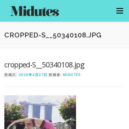
コ
ン
メニュー
テ
ン
ツ
へ
HOME
PROFILE
MENU
PRICE
NEWS
CROPPED-S__50340108.JPG
ス
キ
ッ
プ
GALLERY
CONTACT
cropped-S__50340108.jpg
投稿日:
2020年4月27日
投稿者:
MIDUTES