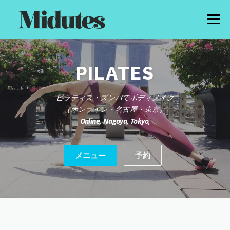
コ
ン
メニュー
テ
ン
ツ
へ
HOME
PROFILE
MENU
PRICE
NEWS
ス
PILATES
キ
ッ
ピラティス・ズンバでボディメイク
プ
GALLERY
CONTACT
（オンライン・名古屋・東京）
Online, Nagoya, Tokyo,
メニュー
予約