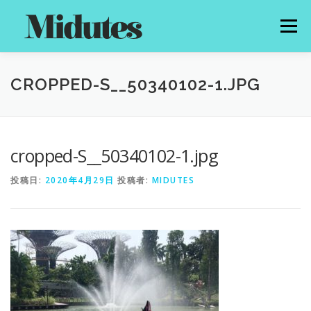
コ
ン
メニュー
テ
ン
ツ
へ
HOME
PROFILE
MENU
PRICE
NEWS
CROPPED-S__50340102-1.JPG
ス
キ
ッ
プ
GALLERY
CONTACT
cropped-S__50340102-1.jpg
投稿日:
2020年4月29日
投稿者:
MIDUTES