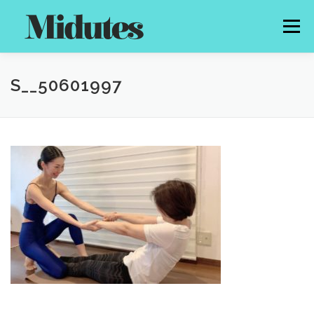
コ
ン
メニュー
テ
ン
ツ
へ
HOME
PROFILE
MENU
PRICE
NEWS
S__50601997
ス
キ
ッ
プ
GALLERY
CONTACT