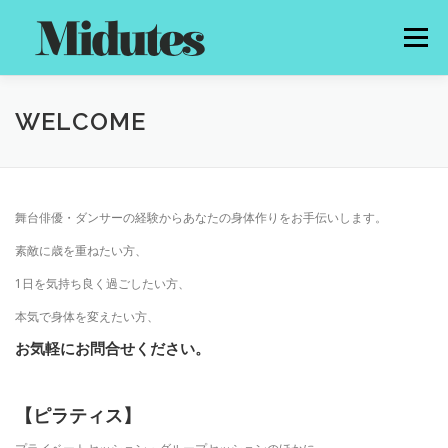
コ
ン
メニュー
テ
ン
ツ
へ
HOME
PROFILE
MENU
PRICE
NEWS
WELCOME
ス
キ
ッ
プ
GALLERY
CONTACT
舞台俳優・ダンサーの経験からあなたの身体作りをお手伝いします。
素敵に歳を重ねたい方、
1
日を気持ち良く過ごしたい方、
本気で身体を変えたい方、
お気軽にお問合せください。
【ピラティス】